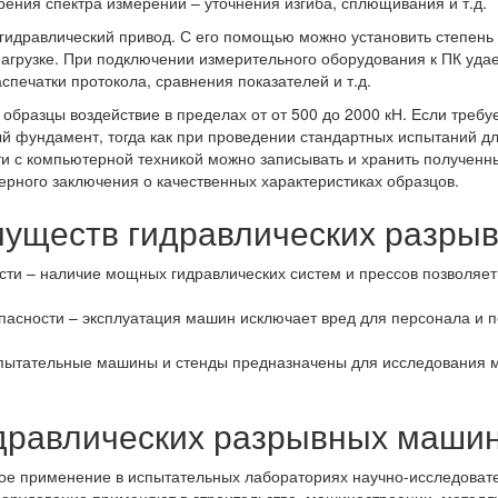
ния спектра измерений – уточнения изгиба, сплющивания и т.д.
идравлический привод. С его помощью можно установить степень 
агрузке. При подключении измерительного оборудования к ПК удае
спечатки протокола, сравнения показателей и т.д.
образцы воздействие в пределах от от 500 до 2000 кН. Если треб
й фундамент, тогда как при проведении стандартных испытаний дл
и с компьютерной техникой можно записывать и хранить полученны
рного заключения о качественных характеристиках образцов.
муществ гидравлических разры
сти – наличие мощных гидравлических систем и прессов позволяе
пасности – эксплуатация машин исключает вред для персонала и п
пытательные машины и стенды предназначены для исследования ме
дравлических разрывных маши
е применение в испытательных лабораториях научно-исследоват