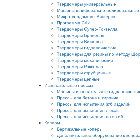
Твердомеры универсальные
Машины шлифовально-полировальные
Микротвердомеры Виккерса
Программа САИ
Твердомеры Cупер-Роквелла
Твердомеры Бринелля
Твердомеры Виккерса
Твердомеры гидравлические
Твердомеры для резины по методу Шор
Твердомеры механические
Твердомеры Роквелла
Твердомеры струбцинные
Твердомеры цепные
Испытательные прессы
Машины испытательные гидравлически
Прессы для бетона и кирпича
Прессы для испытания ж/б изделий
Прессы для испытания люков
Прессы для испытания на изгиб
Коперы
Вертикальные коперы
Дополнительное оборудование к копер