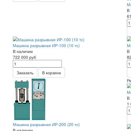
М
В
6
Машина разрывная ИР-100 (10 тс)
М
В наличии
В
722 000
руб
8
Заказать
В корзине
Р
М
В
1
Машина разрывная ИР-200 (20 тс)
В наличии