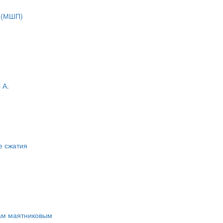
 (МШП)
 А.
е сжатия
ам маятниковым