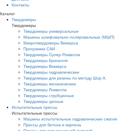
Контакты
Каталог
Твердомеры
Твердомеры
Твердомеры универсальные
Машины шлифовально-полировальные (МШП)
Микротвердомеры Виккерса
Программа САИ
Твердомеры Cупер-Роквелла
Твердомеры Бринелля
Твердомеры Виккерса
Твердомеры гидравлические
Твердомеры для резины по методу Шор А.
Твердомеры механические
Твердомеры Роквелла
Твердомеры струбцинные
Твердомеры цепные
Испытательные прессы
Испытательные прессы
Машины испытательные гидравлические сжатия
Прессы для бетона и кирпича
Прессы для испытания ж/б изделий