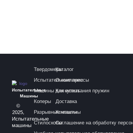
Твердомеры
Каталог
Испытательные прессы
О компании
Испытательные
Машины для испытания пружин
Как купить
Машины
Коперы
Доставка
©
Разрывные машины
Контакты
2025,
Испытательные
Стилоскопы
Соглашение на обработку персо
машины