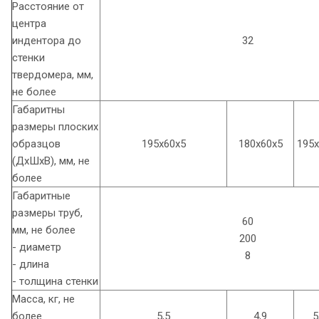
Расстояние от
центра
индентора до
32
стенки
твердомера, мм,
не более
Габаритны
размеры плоских
образцов
195х60х5
180х60х5
195х
(ДхШхВ), мм, не
более
Габаритные
размеры труб,
60
мм, не более
200
- диаметр
8
- длина
- толщина стенки
Масса, кг, не
более
5,5
4,9
5