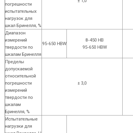
± 1,0
погрешности
испытательных
нагрузок для
шкал Бринелля, %
Диапазон
измерений
8-450 HB
95-650 HBW
твердости по
95-650 HBW
шкалам Бринелля
Пределы
допускаемой
относительной
погрешности
± 3,0
измерений
твердости по
шкалам
Бринелля, %
Испытательные
нагрузки для