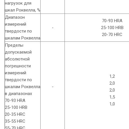
нагрузок для
шкал Роквелла, %
Диапазон
70-93 HRA
измерений
-
25-100 HRB
твердости по
20-70 HRC
шкалам Роквелла
Пределы
допускаемой
абсолютной
погрешности
измерений
1,2
твердости по
2,0
шкалам Роквелла
-
2,0
в диапазонах
1,5
70-93 HRA
1,0
25-100 HRB
20-35 HRC
35-55 HRC
55-70 HRC