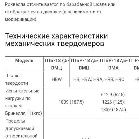
Роквелла отсчитывается по барабанной шкале или
отображается на дисплее (в зависимости от
модификации).
Технические характеристики
механических твердомеров
Модель
ТПБ-187,5-
ТПБР-187,5-
ТПБР-187,5-
ТПР-
ВМЦ
ВМЦ
ВМА
В
Шкалы
HBW
HB, HBW, HRA, HRB, HRC
H
твердости
Испытательные
612,9 (62,5);
нагрузки по
1839 (187,5)
1226 (125);
шкалам
1839 (187,5)
Бринелля, Н (кгс)
Пределы
допускаемой
относительной