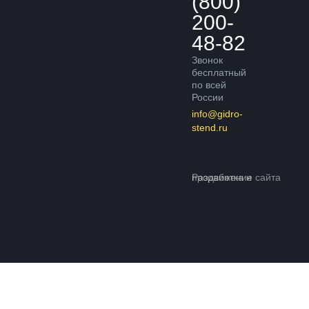
(800)
200-
48-82
Звонок
бесплатный
по всей
России
info@gidro-
stend.ru
Разработка и продвижение сайта