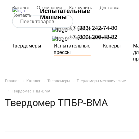
Каталог
О компании
Как купить
Доставка
Испытательные
Контакты
Машины
+7 (383) 242-74-80
Ежедневно, с 09:00 до 18:00
+7 (800) 200-48-82
Звонок бесплатный по всей России
Твердомеры
Испытательные
Коперы
М
прессы
дл
пр
Главная
Каталог
Твердомеры
Твердомеры механические
Твердомер ТПБР-ВМА
Твердомер ТПБР-ВМА