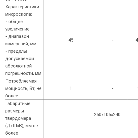
Характеристики
микроскопа:
- общее
увеличение
- диапазон
45
-
4
измерений, мм
- пределы
допускаемой
абсолютной
погрешности, мм
Потребляемая
мощность, Вт, не
1
-
более
Габаритные
размеры
250х105х240
твердомера
(ДхШхВ), мм не
более