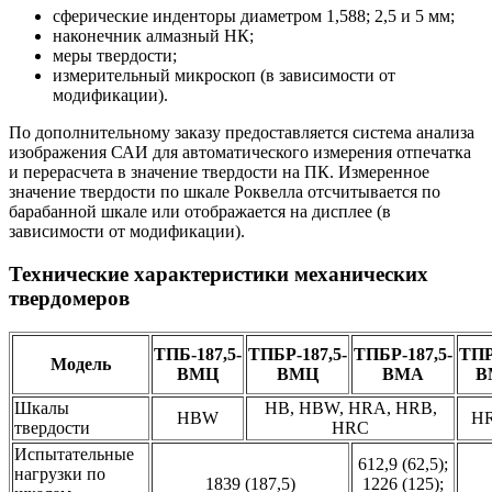
сферические инденторы диаметром 1,588; 2,5 и 5 мм;
наконечник алмазный НК;
меры твердости;
измерительный микроскоп (в зависимости от
модификации).
По дополнительному заказу предоставляется система анализа
изображения САИ для автоматического измерения отпечатка
и перерасчета в значение твердости на ПК. Измеренное
значение твердости по шкале Роквелла отсчитывается по
барабанной шкале или отображается на дисплее (в
зависимости от модификации).
Технические характеристики механических
твердомеров
ТПБ-187,5-
ТПБР-187,5-
ТПБР-187,5-
ТПР
Модель
ВМЦ
ВМЦ
ВМА
В
Шкалы
HB, HBW, HRA, HRB,
HBW
HR
твердости
HRC
Испытательные
612,9 (62,5);
нагрузки по
1839 (187,5)
1226 (125);