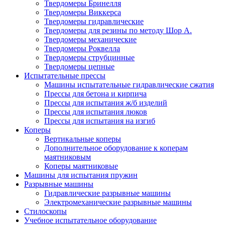
Твердомеры Бринелля
Твердомеры Виккерса
Твердомеры гидравлические
Твердомеры для резины по методу Шор А.
Твердомеры механические
Твердомеры Роквелла
Твердомеры струбцинные
Твердомеры цепные
Испытательные прессы
Машины испытательные гидравлические сжатия
Прессы для бетона и кирпича
Прессы для испытания ж/б изделий
Прессы для испытания люков
Прессы для испытания на изгиб
Коперы
Вертикальные коперы
Дополнительное оборудование к коперам
маятниковым
Коперы маятниковые
Машины для испытания пружин
Разрывные машины
Гидравлические разрывные машины
Электромеханические разрывные машины
Стилоскопы
Учебное испытательное оборудование