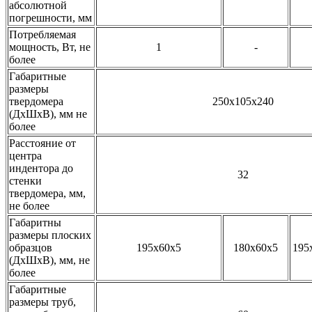
абсолютной
погрешности, мм
Потребляемая
мощность, Вт, не
1
-
более
Габаритные
размеры
твердомера
250х105х240
(ДхШхВ), мм не
более
Расстояние от
центра
индентора до
32
стенки
твердомера, мм,
не более
Габаритны
размеры плоских
образцов
195х60х5
180х60х5
195
(ДхШхВ), мм, не
более
Габаритные
размеры труб,