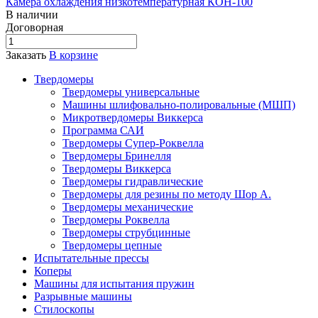
Камера охлаждения низкотемпературная КОН-100
В наличии
Догово
р
ная
Заказать
В корзине
Твердомеры
Твердомеры универсальные
Машины шлифовально-полировальные (МШП)
Микротвердомеры Виккерса
Программа САИ
Твердомеры Cупер-Роквелла
Твердомеры Бринелля
Твердомеры Виккерса
Твердомеры гидравлические
Твердомеры для резины по методу Шор А.
Твердомеры механические
Твердомеры Роквелла
Твердомеры струбцинные
Твердомеры цепные
Испытательные прессы
Коперы
Машины для испытания пружин
Разрывные машины
Стилоскопы