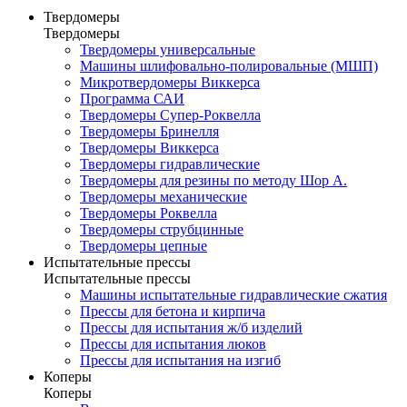
Твердомеры
Твердомеры
Твердомеры универсальные
Машины шлифовально-полировальные (МШП)
Микротвердомеры Виккерса
Программа САИ
Твердомеры Cупер-Роквелла
Твердомеры Бринелля
Твердомеры Виккерса
Твердомеры гидравлические
Твердомеры для резины по методу Шор А.
Твердомеры механические
Твердомеры Роквелла
Твердомеры струбцинные
Твердомеры цепные
Испытательные прессы
Испытательные прессы
Машины испытательные гидравлические сжатия
Прессы для бетона и кирпича
Прессы для испытания ж/б изделий
Прессы для испытания люков
Прессы для испытания на изгиб
Коперы
Коперы